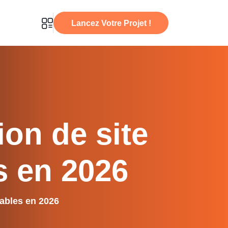
Lancez Votre Projet !
Lancez Votre Projet !
ion
de
site
s
en
2026
iables en 2026