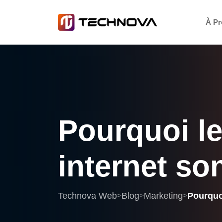
À Pr
Pourquoi
l
internet
so
Technova Web
Blog
Marketing
Pourquoi
>
>
>